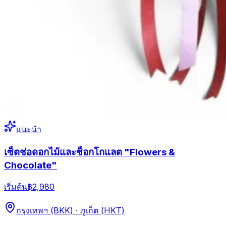
แนะนำ
เซ็ตช่อดอกไม้และช็อกโกแลต "Flowers &
Chocolate"
เริ่มต้น
฿2,980
กรุงเทพฯ (BKK) · ภูเก็ต (HKT)