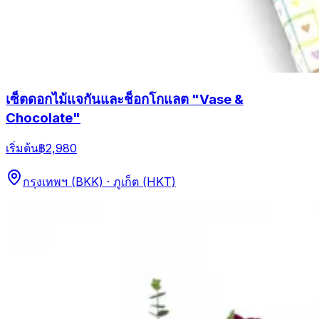
เซ็ตดอกไม้แจกันและช็อกโกแลต "Vase &
Chocolate"
เริ่มต้น
฿2,980
กรุงเทพฯ (BKK) · ภูเก็ต (HKT)