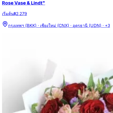
Rose Vase & Lindt"
เริ่มต้น
฿2,279
กรุงเทพฯ (BKK) · เชียงใหม่ (CNX) · อุดรธานี (UDN)
· +3