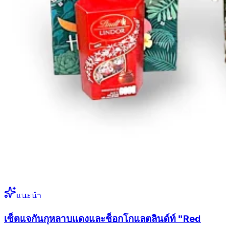
แนะนำ
เซ็ตแจกันกุหลาบแดงและช็อกโกแลตลินด์ท์ "Red