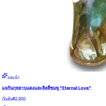
แนะนำ
แจกันกุหลาบแดงและลิลลี่ชมพู "Eternal Love"
เริ่มต้น
฿2,900