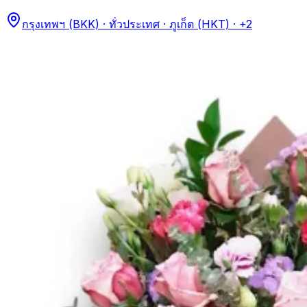
กรุงเทพฯ (BKK) · ทั่วประเทศ · ภูเก็ต (HKT)
· +2