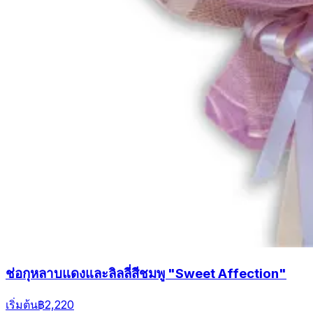
ช่อกุหลาบแดงและลิลลี่สีชมพู "Sweet Affection"
เริ่มต้น
฿2,220