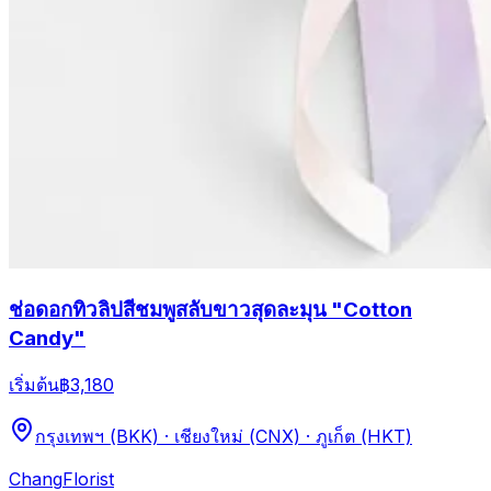
ช่อดอกทิวลิปสีชมพูสลับขาวสุดละมุน "Cotton
Candy"
เริ่มต้น
฿3,180
กรุงเทพฯ (BKK) · เชียงใหม่ (CNX) · ภูเก็ต (HKT)
Chang
Florist