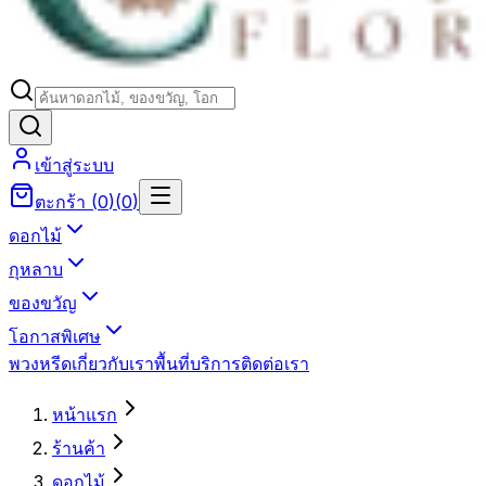
เข้าสู่ระบบ
ตะกร้า
(
0
)
(
0
)
ดอกไม้
กุหลาบ
ของขวัญ
โอกาสพิเศษ
พวงหรีด
เกี่ยวกับเรา
พื้นที่บริการ
ติดต่อเรา
หน้าแรก
ร้านค้า
ดอกไม้