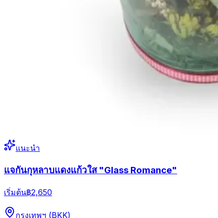
แนะนำ
แจกันกุหลาบแดงแก้วใส "Glass Romance"
เริ่มต้น
฿2,650
กรุงเทพฯ (BKK)