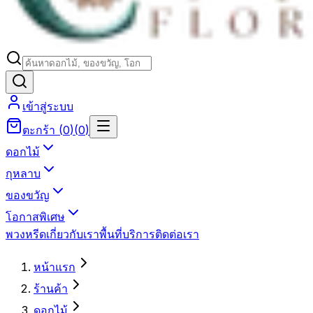
เข้าสู่ระบบ
ตะกร้า
(
0
)
(
0
)
ดอกไม้
กุหลาบ
ของขวัญ
โอกาสพิเศษ
พวงหรีด
เกี่ยวกับเรา
พื้นที่บริการ
ติดต่อเรา
หน้าแรก
ร้านค้า
ดอกไม้