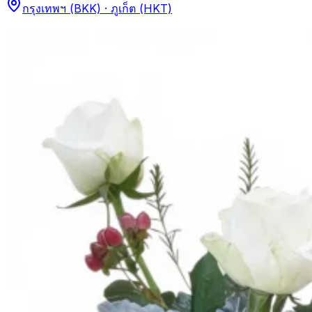
กรุงเทพฯ (BKK) · ภูเก็ต (HKT)