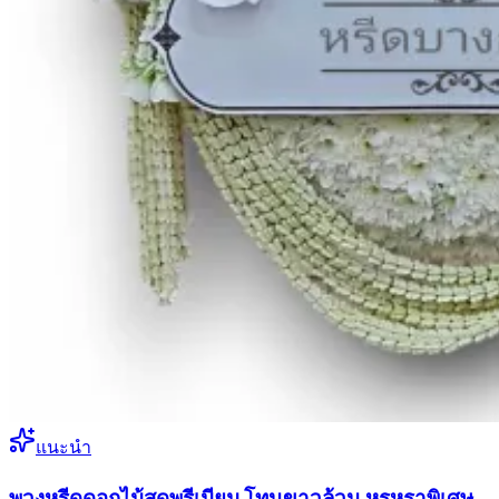
แนะนำ
พวงหรีดดอกไม้สดพรีเมียม โทนขาวล้วน หรูหราพิเศษ