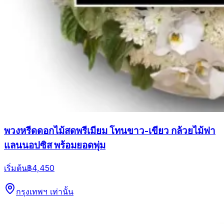
พวงหรีดดอกไม้สดพรีเมียม โทนขาว-เขียว กล้วยไม้ฟา
แลนนอปซิส พร้อมยอดพุ่ม
เริ่มต้น
฿4,450
กรุงเทพฯ เท่านั้น