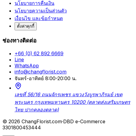
นโยบายการคืนเงิน
นโยบายความเป็นส่วนตัว
เงื่อนไข และข้อกำหนด
ตั้งค่าคุกกี้
ช่องทางติดต่อ
+66 (0) 62 892 6669
Line
WhatsApp
info@changflorist.com
จันทร์-อาทิตย์ 8:00-20:00 น.
เลขที่ 56/16 ถนนจักรเพชร แขวงวังบูรพาภิรมย์ เขต
พระนคร กรุงเทพมหานคร 10200 (ตลาดส่งเสริมเกษตร
ไทย ปากคลองตลาด)
© 2026 ChangFlorist.com
·
DBD e-Commerce
3301800453444