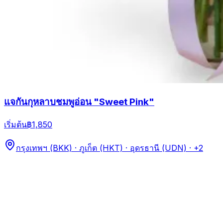
แจกันกุหลาบชมพูอ่อน "Sweet Pink"
เริ่มต้น
฿1,850
กรุงเทพฯ (BKK) · ภูเก็ต (HKT) · อุดรธานี (UDN)
· +2