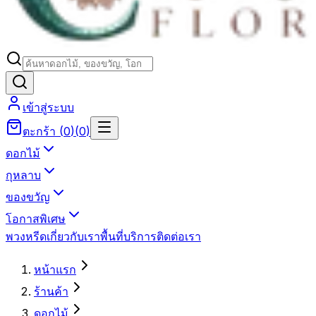
เข้าสู่ระบบ
ตะกร้า
(
0
)
(
0
)
ดอกไม้
กุหลาบ
ของขวัญ
โอกาสพิเศษ
พวงหรีด
เกี่ยวกับเรา
พื้นที่บริการ
ติดต่อเรา
หน้าแรก
ร้านค้า
ดอกไม้