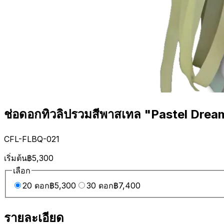
ช่อดอกทิวลิปรวมสีพาสเทล "Pastel Drea
CFL-FLBQ-021
เริ่มต้น
฿5,300
เลือก
20 ดอก
฿5,300
30 ดอก
฿7,400
รายละเอียด