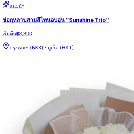
แนะนำ
ช่อกุหลาบสามสีโทนอบอุ่น "Sunshine Trio"
เริ่มต้น
฿3,800
กรุงเทพฯ (BKK) · ภูเก็ต (HKT)