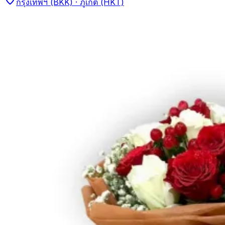
กรุงเทพฯ (BKK) · ภูเก็ต (HKT)