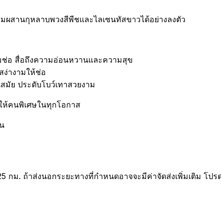
สมผสานกุหลาบพวงสีพีชและไลเซนทัสขาวได้อย่างลงตัว
มช่อ สื่อถึงความอ่อนหวานและความสุข
ง่างามให้ช่อ
ันสมัย ประดับโบว์เทาสวยงาม
บให้คนพิเศษในทุกโอกาส
้น
25 กม. ถ้าส่งนอกระยะทางที่กำหนดอาจจะมีค่าจัดส่งเพิ่มเติม โปร