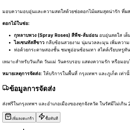
มอบความอบอุ่นและความสดใสด้วยช่อดอกไม้ผสมสุดน่ารัก ที่ผ
ดอกไม้ในช่อ:
กุหลาบพวง (Spray Roses) สีพีช-ส้มอ่อน
อบอุ่นสดใส เต็
ไลเซนทัสสีขาว
กลีบซ้อนสวยงาม นุ่มนวลละมุน เพิ่มความส
ห่อด้วยกระดาษสองชั้น ชมพูอ่อนซ้อนเทา สไตล์เรียบหรูท
เหมาะสำหรับวันเกิด วันแม่ วันครบรอบ แสดงความรัก หรือมอ
หมายเหตุการจัดส่ง:
ให้บริการในพื้นที่ กรุงเทพฯ และภูเก็ต เท่านั
ข้อมูลการจัดส่ง
ส่งฟรีในกรุงเทพฯ และอำเภอเมืองของทุกจังหวัด ในรัศมีไม่เกิน 
เพิ่มลงตะกร้า
ซื้อทันที