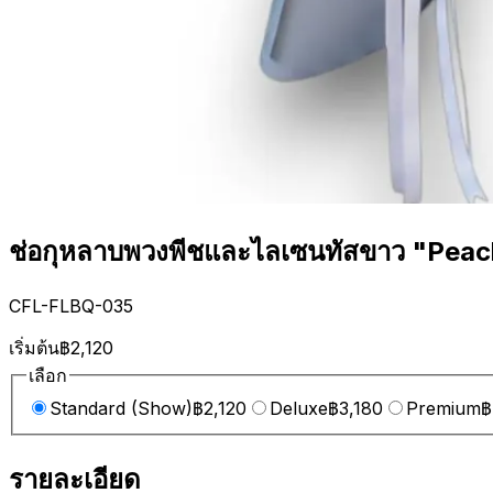
ช่อกุหลาบพวงพีชและไลเซนทัสขาว "Pea
CFL-FLBQ-035
เริ่มต้น
฿2,120
เลือก
Standard (Show)
฿2,120
Deluxe
฿3,180
Premium
฿
รายละเอียด