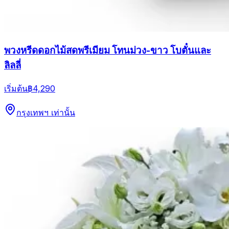
พวงหรีดดอกไม้สดพรีเมียม โทนม่วง-ขาว โบตั๋นและ
ลิลลี่
เริ่มต้น
฿4,290
กรุงเทพฯ เท่านั้น