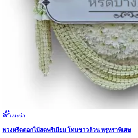
แนะนำ
พวงหรีดดอกไม้สดพรีเมียม โทนขาวล้วน หรูหราพิเศษ