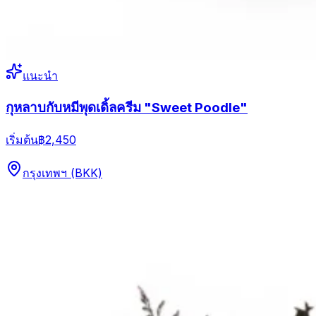
แนะนำ
กุหลาบกับหมีพุดเดิ้ลครีม "Sweet Poodle"
เริ่มต้น
฿2,450
กรุงเทพฯ (BKK)