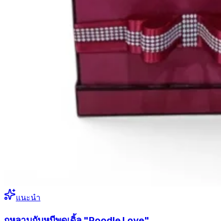
แนะนำ
กุหลาบกับหมีพุดเดิ้ล "Poodle Love"