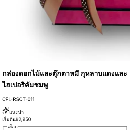
กล่องดอกไม้และตุ๊กตาหมี กุหลาบแดงและ
ไฮเปอริคัมชมพู
CFL-RSOT-011
แนะนำ
เริ่มต้น
฿2,850
เลือก