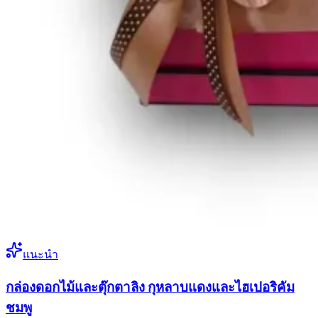
แนะนำ
กล่องดอกไม้และตุ๊กตาลิง กุหลาบแดงและไฮเปอริคัม
ชมพู