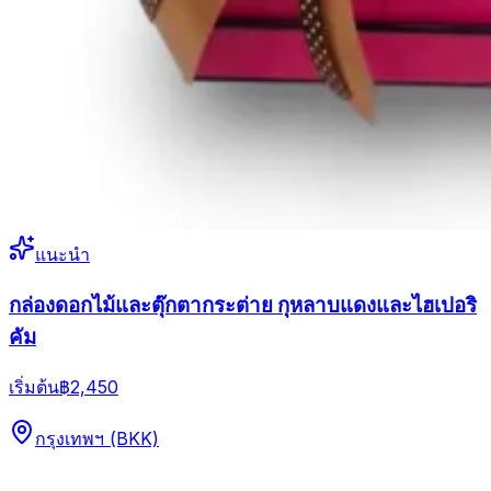
แนะนำ
กล่องดอกไม้และตุ๊กตากระต่าย กุหลาบแดงและไฮเปอริ
คัม
เริ่มต้น
฿2,450
กรุงเทพฯ (BKK)