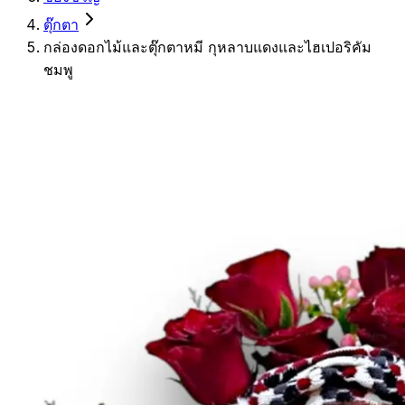
ตุ๊กตา
กล่องดอกไม้และตุ๊กตาหมี กุหลาบแดงและไฮเปอริคัม
ชมพู