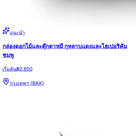
แนะนำ
กล่องดอกไม้และตุ๊กตาหมี กุหลาบแดงและไฮเปอริคัม
ชมพู
เริ่มต้น
฿2,850
กรุงเทพฯ (BKK)