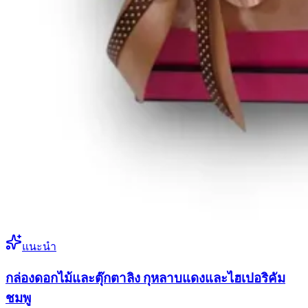
แนะนำ
กล่องดอกไม้และตุ๊กตาลิง กุหลาบแดงและไฮเปอริคัม
ชมพู