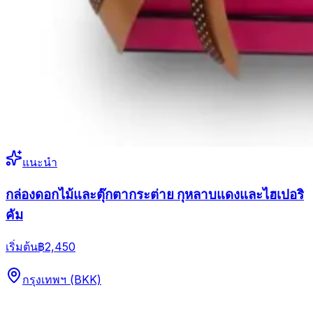
แนะนำ
กล่องดอกไม้และตุ๊กตากระต่าย กุหลาบแดงและไฮเปอริ
คัม
เริ่มต้น
฿2,450
กรุงเทพฯ (BKK)