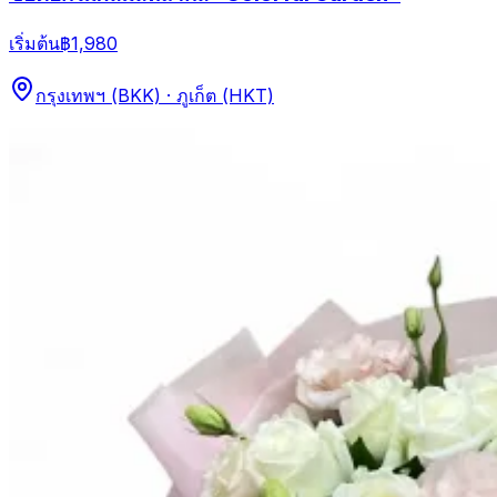
เริ่มต้น
฿1,980
กรุงเทพฯ (BKK) · ภูเก็ต (HKT)