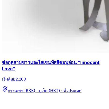
ช่อกุหลาบขาวและไลเซนทัสสีชมพูอ่อน "Innocent
Love"
เริ่มต้น
฿2,200
กรุงเทพฯ (BKK) · ภูเก็ต (HKT) · ทั่วประเทศ