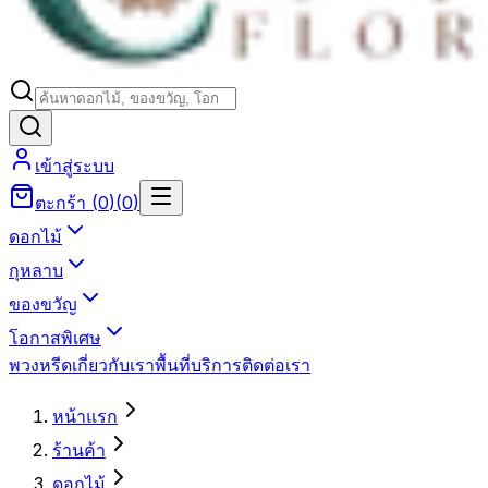
เข้าสู่ระบบ
ตะกร้า
(
0
)
(
0
)
ดอกไม้
กุหลาบ
ของขวัญ
โอกาสพิเศษ
พวงหรีด
เกี่ยวกับเรา
พื้นที่บริการ
ติดต่อเรา
หน้าแรก
ร้านค้า
ดอกไม้