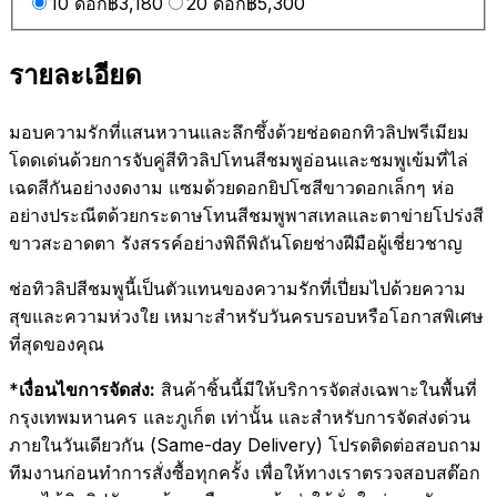
10 ดอก
฿3,180
20 ดอก
฿5,300
รายละเอียด
มอบความรักที่แสนหวานและลึกซึ้งด้วยช่อดอกทิวลิปพรีเมียม
โดดเด่นด้วยการจับคู่สีทิวลิปโทนสีชมพูอ่อนและชมพูเข้มที่ไล่
เฉดสีกันอย่างงดงาม แซมด้วยดอกยิปโซสีขาวดอกเล็กๆ ห่อ
อย่างประณีตด้วยกระดาษโทนสีชมพูพาสเทลและตาข่ายโปร่งสี
ขาวสะอาดตา รังสรรค์อย่างพิถีพิถันโดยช่างฝีมือผู้เชี่ยวชาญ
ช่อทิวลิปสีชมพูนี้เป็นตัวแทนของความรักที่เปี่ยมไปด้วยความ
สุขและความห่วงใย เหมาะสำหรับวันครบรอบหรือโอกาสพิเศษ
ที่สุดของคุณ
*
เงื่อนไขการจัดส่ง:
สินค้าชิ้นนี้มีให้บริการจัดส่งเฉพาะในพื้นที่
กรุงเทพมหานคร และภูเก็ต เท่านั้น และสำหรับการจัดส่งด่วน
ภายในวันเดียวกัน (Same-day Delivery) โปรดติดต่อสอบถาม
ทีมงานก่อนทำการสั่งซื้อทุกครั้ง เพื่อให้ทางเราตรวจสอบสต๊อก