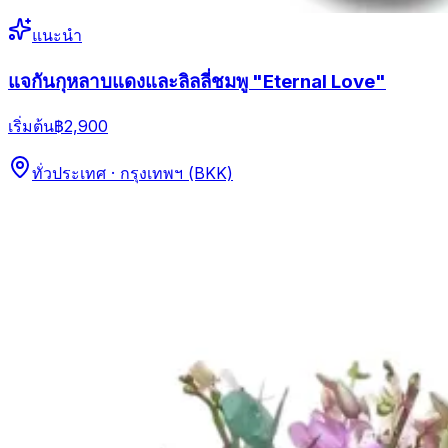
แนะนำ
แจกันกุหลาบแดงและลิลลี่ชมพู "Eternal Love"
เริ่มต้น
฿2,900
ทั่วประเทศ · กรุงเทพฯ (BKK)