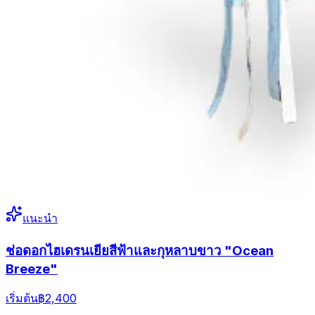
แนะนำ
ช่อดอกไฮเดรนเยียสีฟ้าและกุหลาบขาว "Ocean
Breeze"
เริ่มต้น
฿2,400