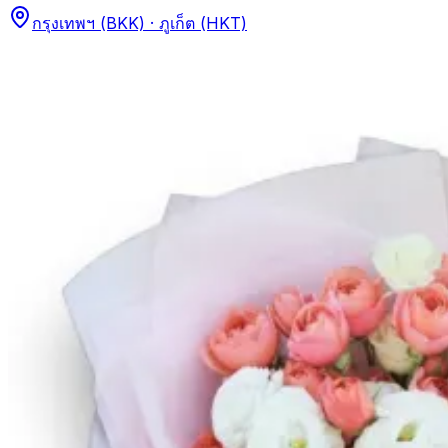
กรุงเทพฯ (BKK) · ภูเก็ต (HKT)