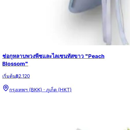
ช่อกุหลาบพวงพีชและไลเซนทัสขาว "Peach
Blossom"
เริ่มต้น
฿2,120
กรุงเทพฯ (BKK) · ภูเก็ต (HKT)