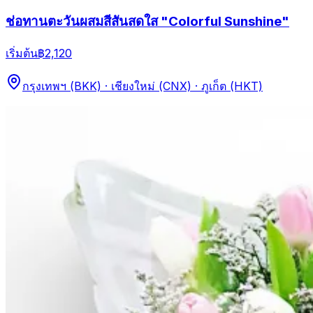
ช่อทานตะวันผสมสีสันสดใส "Colorful Sunshine"
เริ่มต้น
฿2,120
กรุงเทพฯ (BKK) · เชียงใหม่ (CNX) · ภูเก็ต (HKT)