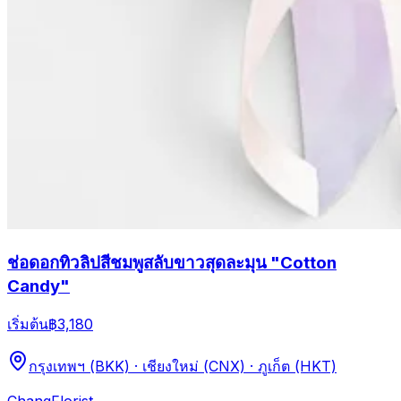
ช่อดอกทิวลิปสีชมพูสลับขาวสุดละมุน "Cotton
Candy"
เริ่มต้น
฿3,180
กรุงเทพฯ (BKK) · เชียงใหม่ (CNX) · ภูเก็ต (HKT)
Chang
Florist