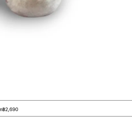
m
฿2,690