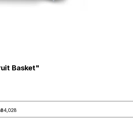
uit Basket"
m
฿4,028