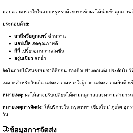
มอบความห่วงใยในแบบหรูหราด้วยกระเช้าผลไม้นำเข้าคุณภาพดี
ประกอบด้วย:
สาลี่หรือลูกแพร์
ฉ่ำหวาน
แอปเปิ้ล
สดคุณภาพดี
กีวี่
เปรี้ยวอมหวานสดชื่น
องุ่นเขียว
สดฉ่ำ
จัดในถาดไม้สนธรรมชาติสีอ่อน รองด้วยฟางตกแต่ง ประดับโบว์
เหมาะสำหรับวันเกิด แสดงความห่วงใจผู้ป่วย แสดงความยินดี 
หมายเหตุ:
ผลไม้อาจปรับเปลี่ยนได้ตามฤดูกาลและความสามารถในก
หมายเหตุการจัดส่ง:
ให้บริการใน กรุงเทพฯ เชียงใหม่ ภูเก็ต อุด
วัน
ข้อมูลการจัดส่ง