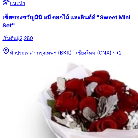
แนะนำ
เซ็ตของขวัญมินิ หมี ดอกไม้ และลินด์ท์ "Sweet Mini
Set"
เริ่มต้น
฿2,280
ทั่วประเทศ · กรุงเทพฯ (BKK) · เชียงใหม่ (CNX)
· +2