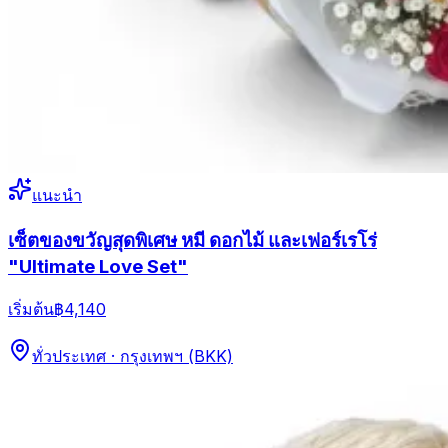
แนะนำ
เซ็ตของขวัญสุดพิเศษ หมี ดอกไม้ และเฟอร์เรโร่
"Ultimate Love Set"
เริ่มต้น
฿4,140
ทั่วประเทศ · กรุงเทพฯ (BKK)