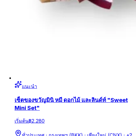
แนะนำ
เซ็ตของขวัญมินิ หมี ดอกไม้ และลินด์ท์ "Sweet
Mini Set"
เริ่มต้น
฿2,280
ทั่วประเทศ · กรุงเทพฯ (BKK) · เชียงใหม่ (CNX)
· +2