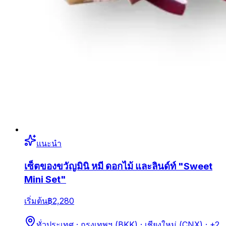
แนะนำ
เซ็ตของขวัญมินิ หมี ดอกไม้ และลินด์ท์ "Sweet
Mini Set"
เริ่มต้น
฿2,280
ทั่วประเทศ · กรุงเทพฯ (BKK) · เชียงใหม่ (CNX)
· +2