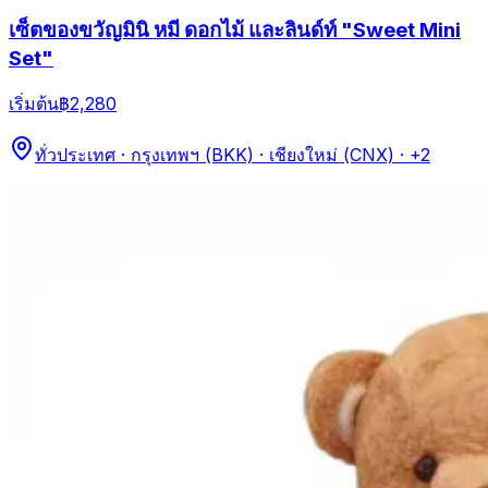
เซ็ตของขวัญมินิ หมี ดอกไม้ และลินด์ท์ "Sweet Mini
Set"
เริ่มต้น
฿2,280
ทั่วประเทศ · กรุงเทพฯ (BKK) · เชียงใหม่ (CNX)
· +2