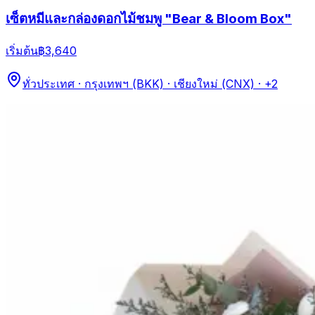
เซ็ตหมีและกล่องดอกไม้ชมพู "Bear & Bloom Box"
เริ่มต้น
฿3,640
ทั่วประเทศ · กรุงเทพฯ (BKK) · เชียงใหม่ (CNX)
· +2