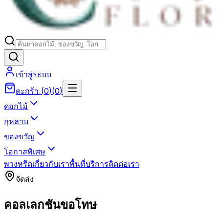
เข้าสู่ระบบ
ตะกร้า
(
0
)
(
0
)
ดอกไม้
กุหลาบ
ของขวัญ
โอกาสพิเศษ
พวงหรีด
เกี่ยวกับเรา
พื้นที่บริการ
ติดต่อเรา
จัดส่ง
คอลเลกชันขอโทษ