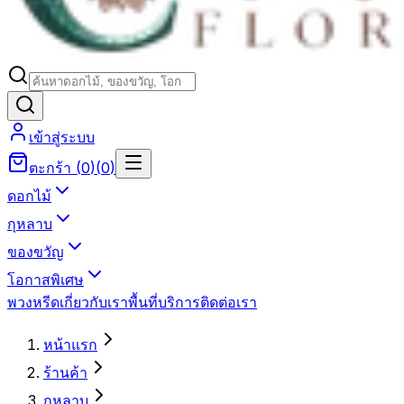
เข้าสู่ระบบ
ตะกร้า
(
0
)
(
0
)
ดอกไม้
กุหลาบ
ของขวัญ
โอกาสพิเศษ
พวงหรีด
เกี่ยวกับเรา
พื้นที่บริการ
ติดต่อเรา
หน้าแรก
ร้านค้า
กุหลาบ