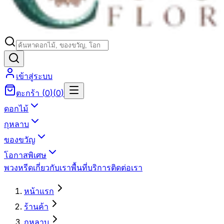
เข้าสู่ระบบ
ตะกร้า
(
0
)
(
0
)
ดอกไม้
กุหลาบ
ของขวัญ
โอกาสพิเศษ
พวงหรีด
เกี่ยวกับเรา
พื้นที่บริการ
ติดต่อเรา
หน้าแรก
ร้านค้า
กุหลาบ