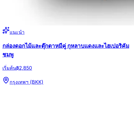
แนะนำ
กล่องดอกไม้และตุ๊กตาหมีคู่ กุหลาบแดงและไฮเปอริคัม
ชมพู
เริ่มต้น
฿2,850
กรุงเทพฯ (BKK)