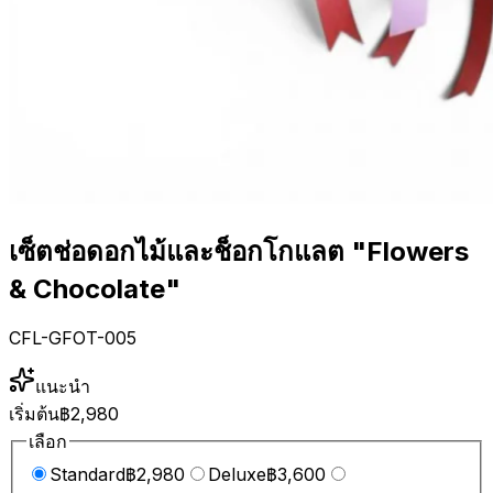
เซ็ตช่อดอกไม้และช็อกโกแลต "Flowers
& Chocolate"
CFL-GFOT-005
แนะนำ
เริ่มต้น
฿2,980
เลือก
Standard
฿2,980
Deluxe
฿3,600