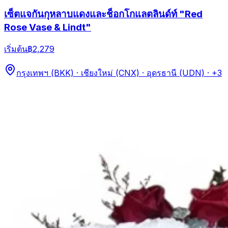
เซ็ตแจกันกุหลาบแดงและช็อกโกแลตลินด์ท์ "Red
Rose Vase & Lindt"
เริ่มต้น
฿2,279
กรุงเทพฯ (BKK) · เชียงใหม่ (CNX) · อุดรธานี (UDN)
· +3