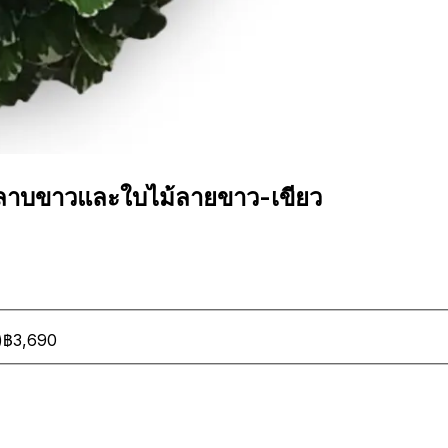
กุหลาบขาวและใบไม้ลายขาว-เขียว
)
฿3,690