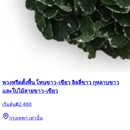
พวงหรีดตั้งพื้น โทนขาว-เขียว ลิลลี่ขาว กุหลาบขาว
และใบไม้ลายขาว-เขียว
เริ่มต้น
฿2,460
กรุงเทพฯ เท่านั้น