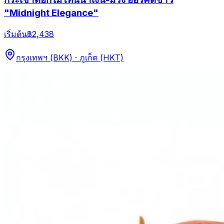
"Midnight Elegance"
เริ่มต้น
฿2,438
กรุงเทพฯ (BKK) · ภูเก็ต (HKT)