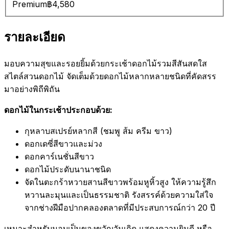
Premium
฿4,580
รายละเอียด
มอบความสุขและรอยยิ้มด้วยกระเช้าดอกไม้รวมสีสันสดใส
สไตล์สวนดอกไม้ จัดเต็มด้วยดอกไม้หลากหลายชนิดที่คัดสรร
มาอย่างพิถีพิถัน
ดอกไม้ในกระเช้าประกอบด้วย:
กุหลาบสเปรย์หลากสี (ชมพู ส้ม ครีม ขาว)
ดอกเดซี่สีขาวและม่วง
ดอกคาร์เนชั่นสีขาว
ดอกไม้ประดับนานาชนิด
จัดในตะกร้าหวายสานสีขาวพร้อมหูหิ้วสูง ให้ความรู้สึก
หวานละมุนและเป็นธรรมชาติ รังสรรค์ด้วยความใส่ใจ
จากช่างฝีมือปากคลองตลาดที่มีประสบการณ์กว่า 20 ปี
เหมาะสำหรับมอบเป็นของขวัญวันเกิด แสดงความยินดี หรือ