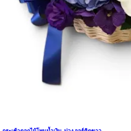
กระเช้าดอกไม้โทนน้ำเงิน-ม่วง ออร์คิดขาว