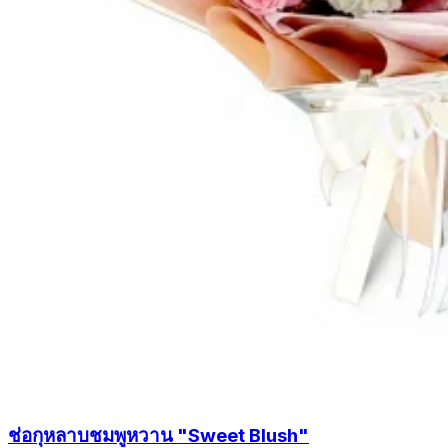
ช่อกุหลาบชมพูหวาน "Sweet Blush"