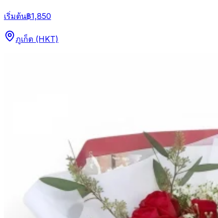
เริ่มต้น
฿1,850
ภูเก็ต (HKT)