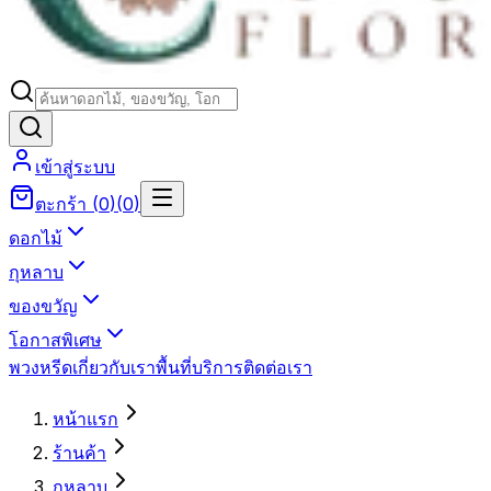
เข้าสู่ระบบ
ตะกร้า
(
0
)
(
0
)
ดอกไม้
กุหลาบ
ของขวัญ
โอกาสพิเศษ
พวงหรีด
เกี่ยวกับเรา
พื้นที่บริการ
ติดต่อเรา
หน้าแรก
ร้านค้า
กุหลาบ