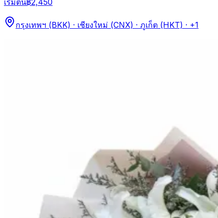
เริ่มต้น
฿2,450
กรุงเทพฯ (BKK) · เชียงใหม่ (CNX) · ภูเก็ต (HKT)
· +1