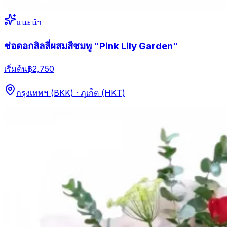
แนะนำ
ช่อดอกลิลลี่ผสมสีชมพู "Pink Lily Garden"
เริ่มต้น
฿2,750
กรุงเทพฯ (BKK) · ภูเก็ต (HKT)