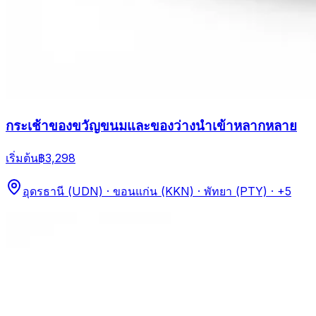
กระเช้าของขวัญขนมและของว่างนำเข้าหลากหลาย
เริ่มต้น
฿3,298
อุดรธานี (UDN) · ขอนแก่น (KKN) · พัทยา (PTY)
· +5