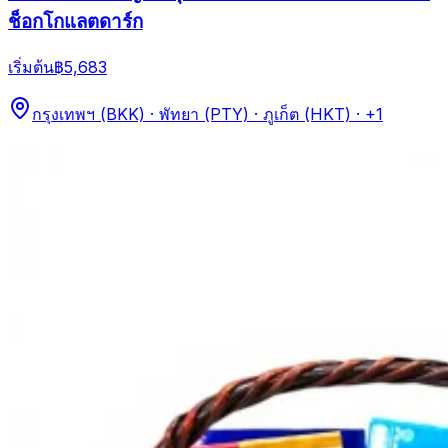
ช็อกโกแลตดาร์ก
เริ่มต้น
฿5,683
กรุงเทพฯ (BKK) · พัทยา (PTY) · ภูเก็ต (HKT)
· +1