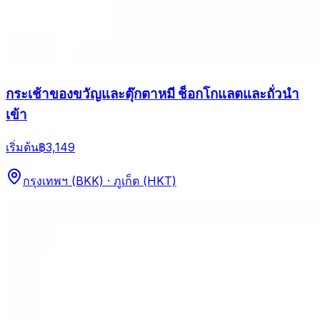
กระเช้าของขวัญและตุ๊กตาหมี ช็อกโกแลตและถั่วนำ
เข้า
เริ่มต้น
฿3,149
กรุงเทพฯ (BKK) · ภูเก็ต (HKT)