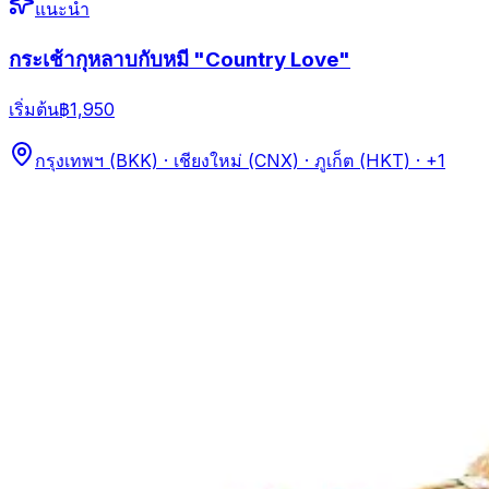
แนะนำ
กระเช้ากุหลาบกับหมี "Country Love"
เริ่มต้น
฿1,950
กรุงเทพฯ (BKK) · เชียงใหม่ (CNX) · ภูเก็ต (HKT)
· +1