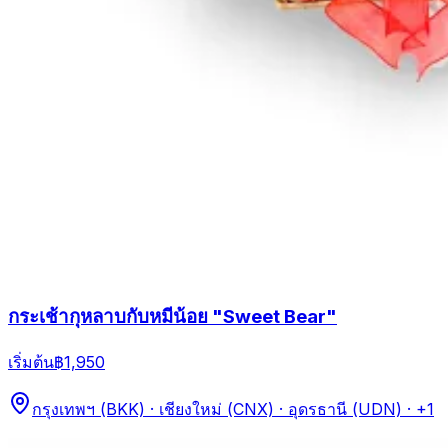
กระเช้ากุหลาบกับหมีน้อย "Sweet Bear"
เริ่มต้น
฿1,950
กรุงเทพฯ (BKK) · เชียงใหม่ (CNX) · อุดรธานี (UDN)
· +1