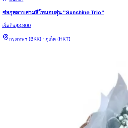
ช่อกุหลาบสามสีโทนอบอุ่น "Sunshine Trio"
เริ่มต้น
฿3,800
กรุงเทพฯ (BKK) · ภูเก็ต (HKT)