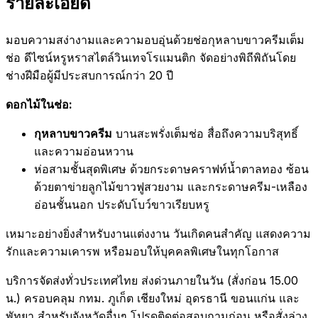
รายละเอียด
มอบความสง่างามและความอบอุ่นด้วยช่อกุหลาบขาวครีมเต็ม
ช่อ ดีไซน์หรูหราสไตล์วินเทจโรแมนติก จัดอย่างพิถีพิถันโดย
ช่างฝีมือผู้มีประสบการณ์กว่า 20 ปี
ดอกไม้ในช่อ:
กุหลาบขาวครีม
บานสะพรั่งเต็มช่อ สื่อถึงความบริสุทธิ์
และความอ่อนหวาน
ห่อสามชั้นสุดพิเศษ ด้วยกระดาษคราฟท์น้ำตาลทอง ซ้อน
ด้วยตาข่ายลูกไม้ขาวฟูสวยงาม และกระดาษครีม-เหลือง
อ่อนชั้นนอก ประดับโบว์ขาวเรียบหรู
เหมาะอย่างยิ่งสำหรับงานแต่งงาน วันเกิดคนสำคัญ แสดงความ
รักและความเคารพ หรือมอบให้บุคคลพิเศษในทุกโอกาส
บริการจัดส่งทั่วประเทศไทย ส่งด่วนภายในวัน (สั่งก่อน 15.00
น.) ครอบคลุม กทม. ภูเก็ต เชียงใหม่ อุดรธานี ขอนแก่น และ
พัทยา สำหรับจังหวัดอื่นๆ โปรดติดต่อสอบถามก่อน หรือสั่งล่วง