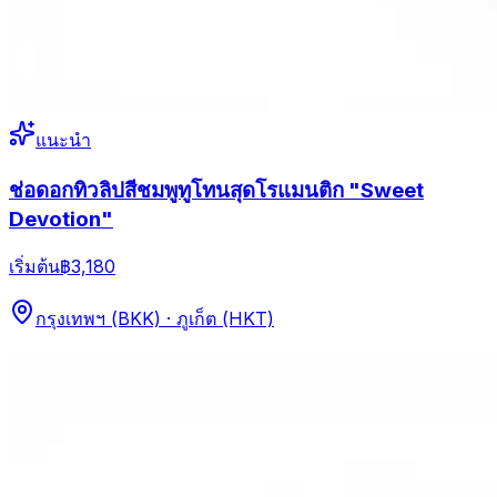
แนะนำ
ช่อดอกทิวลิปสีชมพูทูโทนสุดโรแมนติก "Sweet
Devotion"
เริ่มต้น
฿3,180
กรุงเทพฯ (BKK) · ภูเก็ต (HKT)