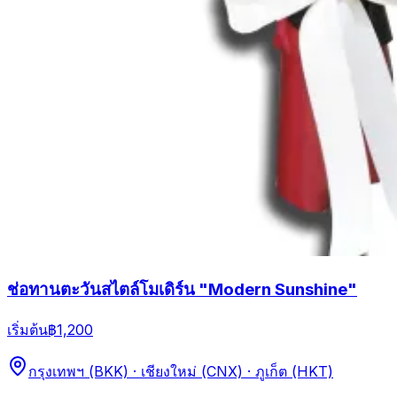
ช่อทานตะวันสไตล์โมเดิร์น "Modern Sunshine"
เริ่มต้น
฿1,200
กรุงเทพฯ (BKK) · เชียงใหม่ (CNX) · ภูเก็ต (HKT)