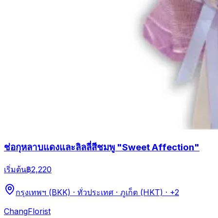
ช่อกุหลาบแดงและลิลลี่สีชมพู "Sweet Affection"
เริ่มต้น
฿2,220
กรุงเทพฯ (BKK) · ทั่วประเทศ · ภูเก็ต (HKT)
· +2
Chang
Florist