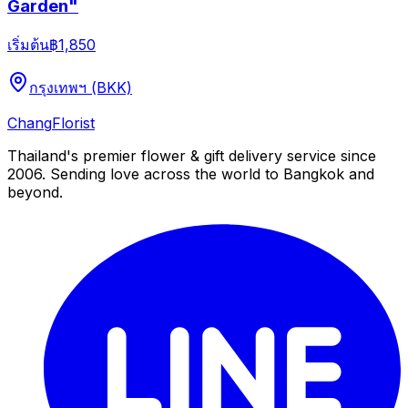
Garden"
เริ่มต้น
฿1,850
กรุงเทพฯ (BKK)
Chang
Florist
Thailand's premier flower & gift delivery service since
2006. Sending love across the world to Bangkok and
beyond.