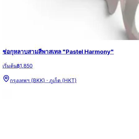
ช่อกุหลาบสามสีพาสเทล "Pastel Harmony"
เริ่มต้น
฿1,850
กรุงเทพฯ (BKK) · ภูเก็ต (HKT)