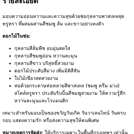
รายละเอียด
มอบความอ่อนหวานและความสุขด้วยช่อกุหลาบพาสเทลสุด
หรูหรา ที่ผสมผสานสีชมพู ส้ม และขาวอย่างลงตัว
ดอกไม้ในช่อ:
กุหลาบสีส้มพีช อบอุ่นสดใส
กุหลาบสีชมพูอ่อน หวานละมุน
กุหลาบสีขาว บริสุทธิ์สวยงาม
ดอกไม้ประดับสีม่วง เพิ่มมิติสีสัน
ใบไม้เขียวสดสวยงาม
ห่อด้วยกระดาษห่อหลายสีพาสเทล (ชมพู ครีม ม่วง)
สไตล์หรูหรา ประดับริบบิ้นสีชมพูสวยงาม ให้ความรู้สึก
หวานละมุนและโรแมนติก
เหมาะสำหรับมอบเป็นของขวัญวันเกิด วันวาเลนไทน์ วันครบ
รอบ แสดงความรัก หรือส่งความสุขให้คนพิเศษ
หมายเหตุการจัดส่ง:
ให้บริการเฉพาะในพื้นที่กรุงเทพฯ เท่านั้น