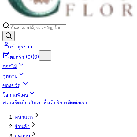
เข้าสู่ระบบ
ตะกร้า
(
0
)
(
0
)
ดอกไม้
กุหลาบ
ของขวัญ
โอกาสพิเศษ
พวงหรีด
เกี่ยวกับเรา
พื้นที่บริการ
ติดต่อเรา
หน้าแรก
ร้านค้า
กุหลาบ