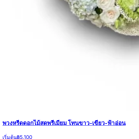
พวงหรีดดอกไม้สดพรีเมียม โทนขาว-เขียว-ฟ้าอ่อน
เริ่มต้น
฿5,100