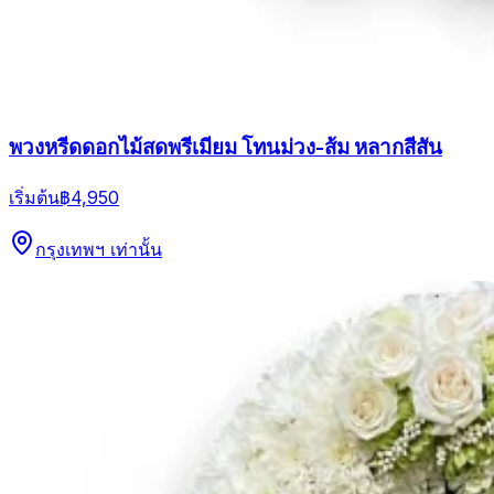
พวงหรีดดอกไม้สดพรีเมียม โทนม่วง-ส้ม หลากสีสัน
เริ่มต้น
฿4,950
กรุงเทพฯ เท่านั้น