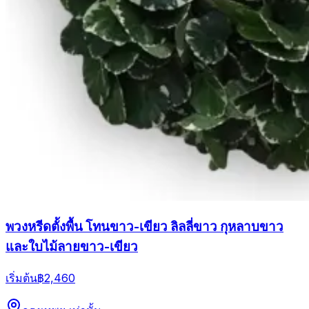
พวงหรีดตั้งพื้น โทนขาว-เขียว ลิลลี่ขาว กุหลาบขาว
และใบไม้ลายขาว-เขียว
เริ่มต้น
฿2,460