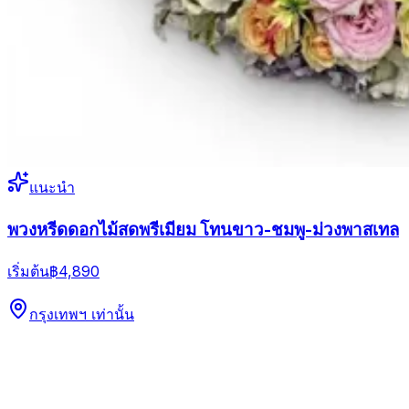
แนะนำ
พวงหรีดดอกไม้สดพรีเมียม โทนขาว-ชมพู-ม่วงพาสเทล
เริ่มต้น
฿4,890
กรุงเทพฯ เท่านั้น