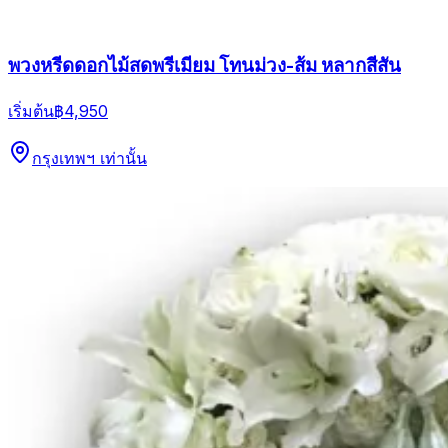
พวงหรีดดอกไม้สดพรีเมียม โทนม่วง-ส้ม หลากสีสัน
เริ่มต้น
฿4,950
กรุงเทพฯ เท่านั้น