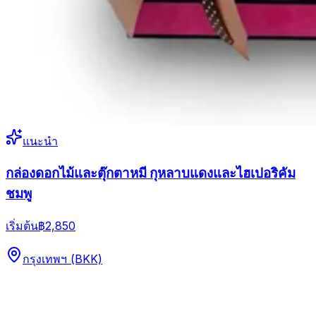
แนะนำ
กล่องดอกไม้และตุ๊กตาหมี กุหลาบแดงและไฮเปอริคัม
ชมพู
เริ่มต้น
฿2,850
กรุงเทพฯ (BKK)