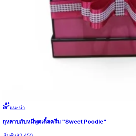
แนะนำ
กุหลาบกับหมีพุดเดิ้ลครีม "Sweet Poodle"
เริ่มต้น
฿2,450