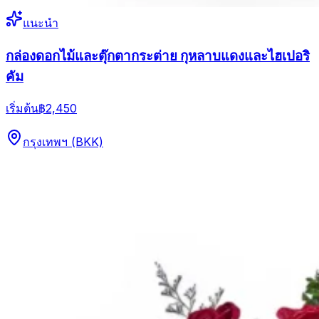
แนะนำ
กล่องดอกไม้และตุ๊กตากระต่าย กุหลาบแดงและไฮเปอริ
คัม
เริ่มต้น
฿2,450
กรุงเทพฯ (BKK)