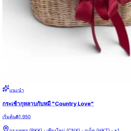
แนะนำ
กระเช้ากุหลาบกับหมี "Country Love"
เริ่มต้น
฿1,950
กรุงเทพฯ (BKK) · เชียงใหม่ (CNX) · ภูเก็ต (HKT)
· +1