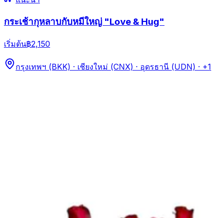
กระเช้ากุหลาบกับหมีใหญ่ "Love & Hug"
เริ่มต้น
฿2,150
กรุงเทพฯ (BKK) · เชียงใหม่ (CNX) · อุดรธานี (UDN)
· +1