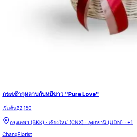
กระเช้ากุหลาบกับหมีขาว "Pure Love"
เริ่มต้น
฿2,150
กรุงเทพฯ (BKK) · เชียงใหม่ (CNX) · อุดรธานี (UDN)
· +1
Chang
Florist