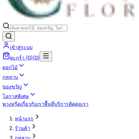
เข้าสู่ระบบ
ตะกร้า
(
0
)
(
0
)
ดอกไม้
กุหลาบ
ของขวัญ
โอกาสพิเศษ
พวงหรีด
เกี่ยวกับเรา
พื้นที่บริการ
ติดต่อเรา
หน้าแรก
ร้านค้า
กุหลาบ