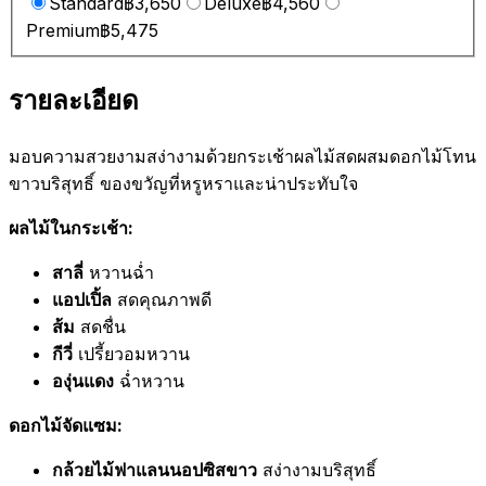
Standard
฿3,650
Deluxe
฿4,560
Premium
฿5,475
รายละเอียด
มอบความสวยงามสง่างามด้วยกระเช้าผลไม้สดผสมดอกไม้โทน
ขาวบริสุทธิ์ ของขวัญที่หรูหราและน่าประทับใจ
ผลไม้ในกระเช้า:
สาลี่
หวานฉ่ำ
แอปเปิ้ล
สดคุณภาพดี
ส้ม
สดชื่น
กีวี่
เปรี้ยวอมหวาน
องุ่นแดง
ฉ่ำหวาน
ดอกไม้จัดแซม:
กล้วยไม้ฟาแลนนอปซิสขาว
สง่างามบริสุทธิ์