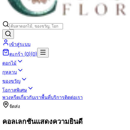
เข้าสู่ระบบ
ตะกร้า
(
0
)
(
0
)
ดอกไม้
กุหลาบ
ของขวัญ
โอกาสพิเศษ
พวงหรีด
เกี่ยวกับเรา
พื้นที่บริการ
ติดต่อเรา
จัดส่ง
คอลเลกชันแสดงความยินดี