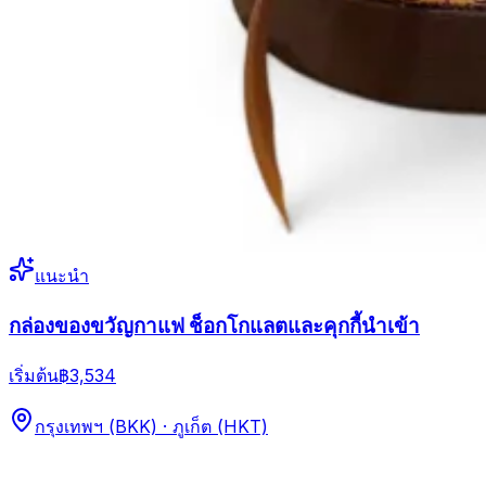
แนะนำ
กล่องของขวัญกาแฟ ช็อกโกแลตและคุกกี้นำเข้า
เริ่มต้น
฿3,534
กรุงเทพฯ (BKK) · ภูเก็ต (HKT)