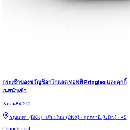
กระเช้าของขวัญช็อกโกแลต ทอฟฟี่ Pringles และคุกกี้
เนยนำเข้า
เริ่มต้น
฿4,210
กรุงเทพฯ (BKK) · เชียงใหม่ (CNX) · อุดรธานี (UDN)
· +5
Chang
Florist