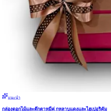
แนะนำ
กล่องดอกไม้และตุ๊กตาหมีคู่ กุหลาบแดงและไฮเปอริคัม