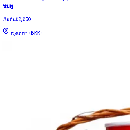
ชมพู
เริ่มต้น
฿2,850
กรุงเทพฯ (BKK)